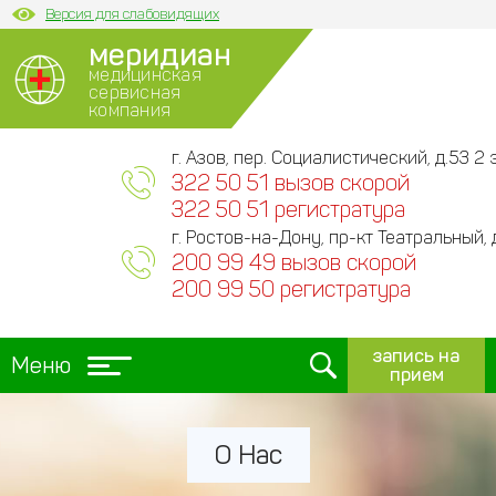
Версия для слабовидящих
меридиан
медицинская
сервисная
компания
г. Азов, пер. Социалистический, д.53 2 э
322 50 51 вызов скорой
322 50 51 регистратура
г. Ростов-на-Дону, пр-кт Театральный, 
200 99 49 вызов скорой
200 99 50 регистратура
запись на
Меню
прием
О Нас