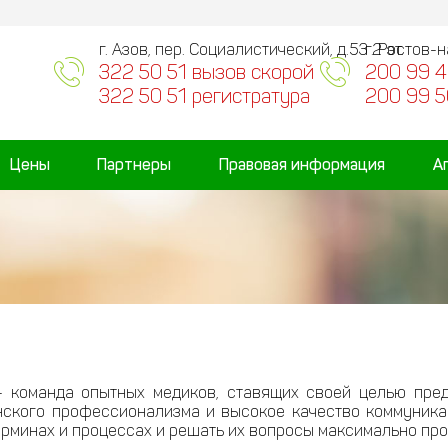
г. Азов, пер. Социалистический, д.53 2 эт.
г. Ростов-
322 50 51 вызов скорой
200 99 4
322 50 51 регистратура
200 99 5
Цены
Партнеры
Правовая информация
А
- команда опытных медиков, ставящих своей целью пре
ского профессионализма и высокое качество коммуникац
ерминах и процессах и решать их вопросы максимально п