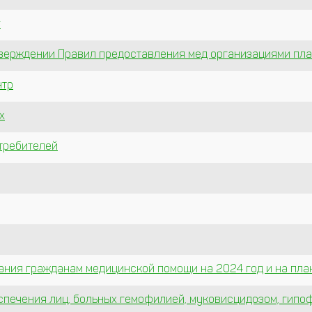
г
тверждении Правил предоставления мед организациями пла
нтр
х
отребителей
зания гражданам медицинской помощи на 2024 год и на пл
спечения лиц, больных гемофилией, муковисцидозом, гипо