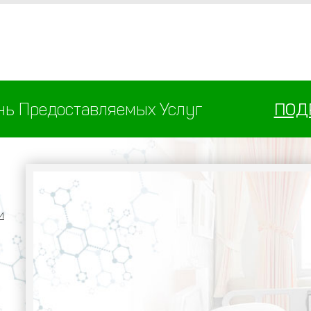
нь Предоставляемых Услуг
ПОД
и