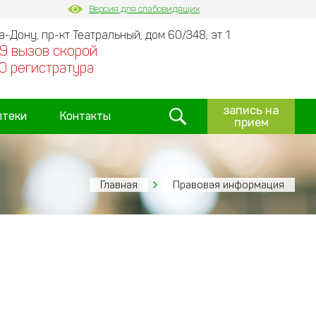
Версия для слабовидящих
на-Дону, пр-кт Театральный, дом 60/348, эт 1
9 вызов скорой
0 регистратура
запись на
птеки
Контакты
прием
Главная
Правовая информация