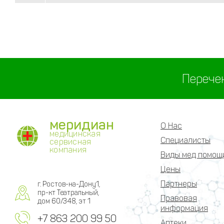
Перече
меридиан
О Нас
медицинская
Специалисты
сервисная
компания
Виды мед помощ
Цены
Партнеры
г. Ростов-на-Дону1,
пр-кт Театральный,
Правовая
дом 60/348, эт 1
информация
+7 863 200 99 50
Аптеки