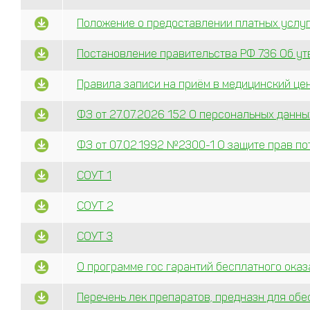
Положение о предоставлении платных услу
Постановление правительства РФ 736 Об у
Правила записи на приём в медицинский це
ФЗ от 27.07.2026 152 О персональных данны
ФЗ от 07.02.1992 №2300-1 О защите прав п
СОУТ 1
СОУТ 2
СОУТ 3
О программе гос гарантий бесплатного ока
Перечень лек препаратов, предназн для обе