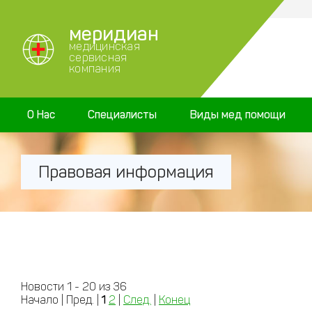
меридиан
медицинская
сервисная
компания
О Нас
Специалисты
Виды мед помощи
Правовая информация
Новости 1 - 20 из 36
Начало | Пред. |
1
2
|
След.
|
Конец