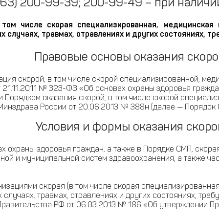
63) 200-99-39; 200-99-49 – при наличи
в том числе скорая специализированная, медицинская
х случаях, травмах, отравлениях и других состояниях, 
Правовые основы оказания скор
ация скорой, в том числе скорой специализированной, м
т 21.11.2011 № 323-ФЗ «Об основах охраны здоровья гражд
 и Порядком оказания скорой, в том числе скорой специал
Минздрава России от 20.06.2013 № 388н (далее — Порядок 
Условия и формы оказания скор
ах охраны здоровья граждан, а также в Порядке СМП, ско
ной и муниципальной систем здравоохранения, а также ч
низациями скорая (в том числе скорая специализированна
 случаях, травмах, отравлениях и других состояниях, тре
Правительства РФ от 06.03.2013 № 186 «Об утверждении 