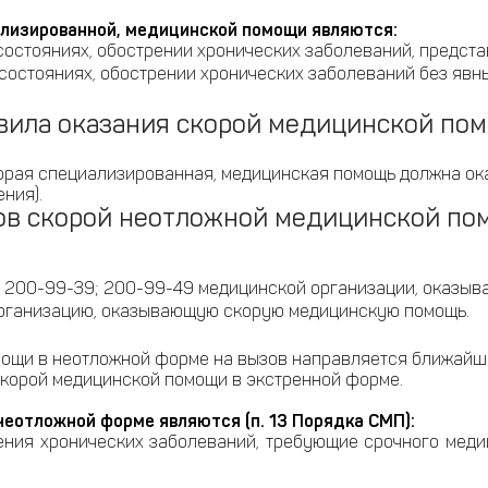
ализированной, медицинской помощи являются:
состояниях, обострении хронических заболеваний, предст
состояниях, обострении хронических заболеваний без явн
вила оказания скорой медицинской по
скорая специализированная, медицинская помощь должна о
ния).
ов скорой неотложной медицинской по
) 200-99-39; 200-99-49 медицинской организации, оказы
рганизацию, оказывающую скорую медицинскую помощь.
омощи в неотложной форме на вызов направляется ближай
скорой медицинской помощи в экстренной форме.
еотложной форме являются (п. 13 Порядка СМП):
ения хронических заболеваний, требующие срочного меди