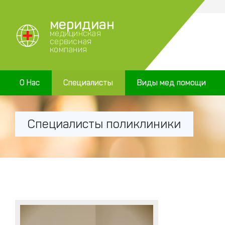
меридиан
медицинская
сервисная
компания
О Нас
Специалисты
Виды мед помощи
Специалисты поликлиники