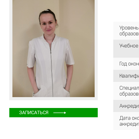
Уровень
образов
Учебное
Год око
Квалиф
Специал
образо
Аккреди
ЗАПИСАТЬСЯ
Дата ок
аккреди