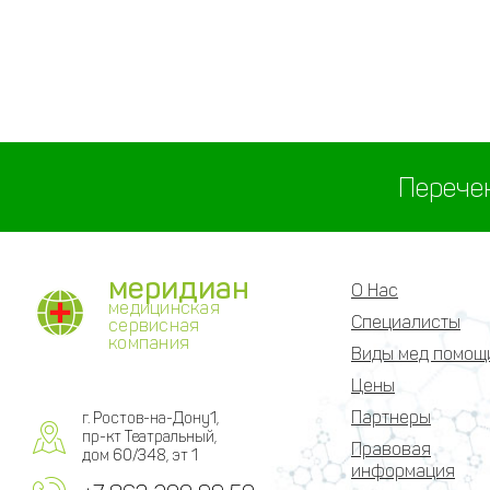
Перече
меридиан
О Нас
медицинская
Специалисты
сервисная
компания
Виды мед помощ
Цены
Партнеры
г. Ростов-на-Дону1,
пр-кт Театральный,
Правовая
дом 60/348, эт 1
информация