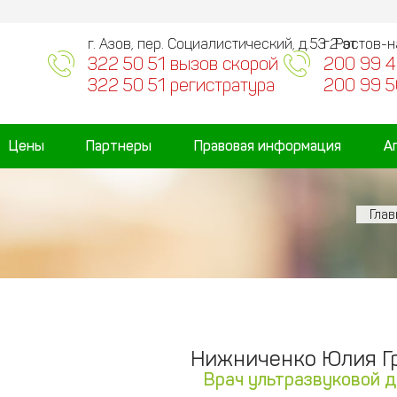
г. Азов, пер. Социалистический, д.53 2 эт.
г. Ростов-
322 50 51 вызов скорой
200 99 4
322 50 51 регистратура
200 99 5
Цены
Партнеры
Правовая информация
А
Глав
Нижниченко Юлия Г
Врач ультразвуковой 