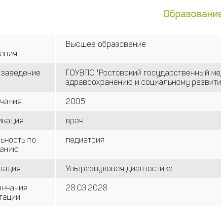
Образовани
Высшее образование
ания
 заведение
ГОУВПО "Ростовский государственный ме
здравоохранению и социальному развити
нчания
2005
икация
врач
ьность по
педиатрия
ванию
тация
Ультразвуковая диагностика
ончания
28.03.2028
тации