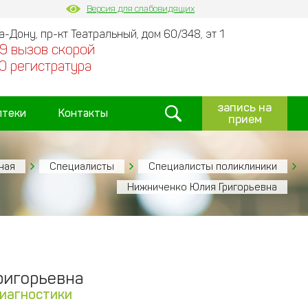
Версия для слабовидящих
на-Дону, пр-кт Театральный, дом 60/348, эт 1
9 вызов скорой
0 регистратура
запись на
птеки
Контакты
прием
ная
Специалисты
Специалисты поликлиники
Нижниченко Юлия Григорьевна
ригорьевна
диагностики